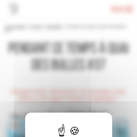
Panneau de gestion des cookies
Menu
L'association
>
Accueil
>
Actualités
>
Pendant ce temps à Quai des Bulles
#37
Pendant ce temps à Quai
des Bulles #37
Chaque mois, découvrez un nouveau strip.
Celui-ci est signé Terreur Graphique !