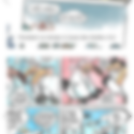
Pendant ce temps à Quai des Bulles #12