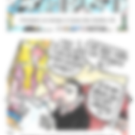
Pendant ce temps à Quai des Bulles #9