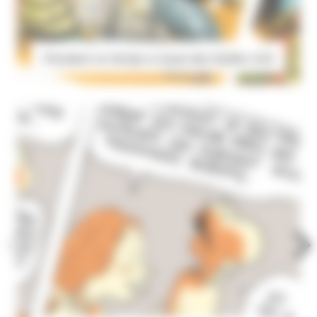
Pendant ce temps à Quai des Bulles #33