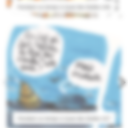
Pendant ce temps à Quai des Bulles #30
Pendant ce temps à Quai des Bulles #27